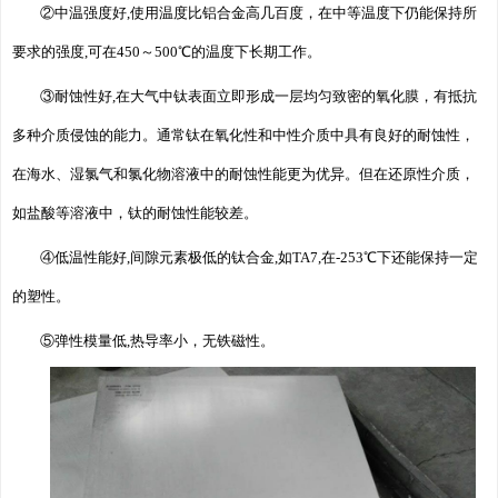
②中温强度好,使用温度比铝合金高几百度，在中等温度下仍能保持所
要求的强度,可在450～500℃的温度下长期工作。
③耐蚀性好,在大气中钛表面立即形成一层均匀致密的氧化膜，有抵抗
多种介质侵蚀的能力。通常钛在氧化性和中性介质中具有良好的耐蚀性，
在海水、湿氯气和氯化物溶液中的耐蚀性能更为优异。但在还原性介质，
如盐酸等溶液中，钛的耐蚀性能较差。
④低温性能好,间隙元素极低的钛合金,如TA7,在-253℃下还能保持一定
的塑性。
⑤弹性模量低,热导率小，无铁磁性。