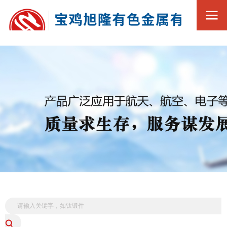
0917-3569188
全
13369216168
国
服
务
热
线