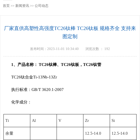
首页
>>
新闻资讯
>>
公司动态
厂家直供高塑性高强度TC26钛棒 TC26钛板 规格齐全 支持来
图定制
发布时间：2023-11-01 10:34:40
浏览次数 ：
192
1、产品名称：
TC26钛棒
、TC26钛板，TC26钛管
TC26钛合金Ti-13Nb-13Zr
执行标准：GB/T 3620.1-2007
化学成分：
Ti
Al
V
Zr
Si
余量
12.5-14.0
12.5-14.0