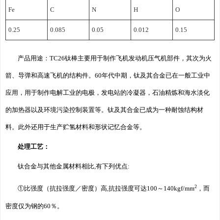
Fe
C
N
H
O
0.25
0.085
0.05
0.012
0.15
产品用途：TC26钛棒主要用于制作飞机发动机压气机部件，其次为火
箭、导弹和高速飞机的结构件。60年代中期，钛及其合金已在一般工业中
应用，用于制作电解工业的电极，发电站的冷凝器，石油精炼和海水淡化
的加热器以及环境污染控制装置等。钛及其合金已成为一种耐蚀结构材
料。此外还用于生产贮氢材料和形状记忆合金等。
处理工艺：
钛合金与其他金属材料相比,有下列优点:
2
①比强度（抗拉强度／密度）高,抗拉强度可达100～140kgf/mm
，而
密度仅为钢的60％。