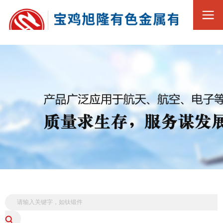
0917-3569188
全
13369216168
国
服
务
热
线