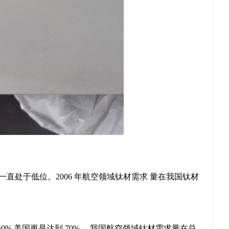
处于低位。2006 年航空领域钛材需求 量在我国钛材
内这一平均值为50%,美国更是达到 70% 。我国航空领域钛材需求量在总