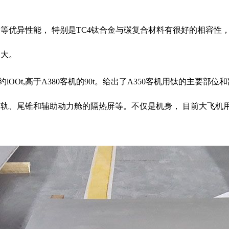
高等优异性能， 特别是TC4钛合金与碳复合材料有很好的相容性
越大。
lOOt,高于A380客机的90t。给出了A350客机用钛的主要
导轨、尾锥和辅助动力舱的隔热屏等。不仅是机身， 目前大飞