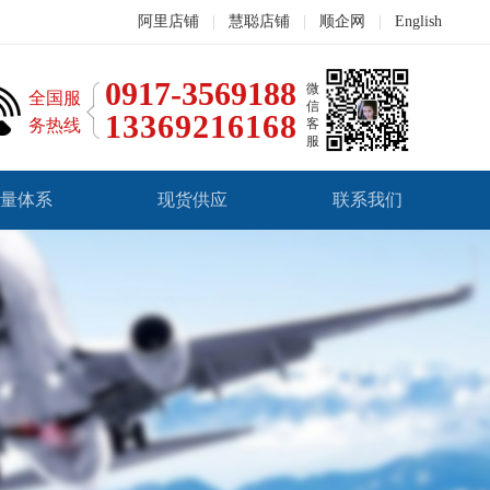
阿里店铺
|
慧聪店铺
|
顺企网
|
English
0917-3569188
微
全国服
信
13369216168
务热线
客
服
量体系
现货供应
联系我们
钛合金材料
锆合金材料
钽铌合金材料
镍合金材料
其他材料