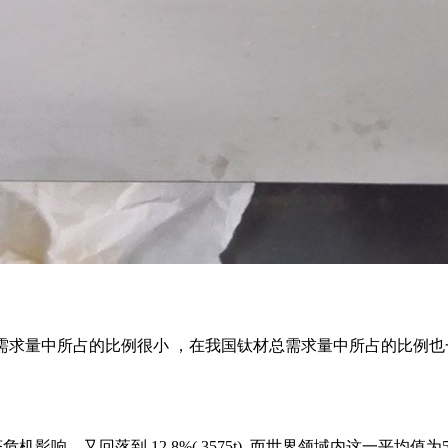
求量中所占的比例很小 ，在我国钛材总需求量中所占的比例也一直
),2008 年受经济危机影响，又回落到 12.8%( 3575t), 而世界领域