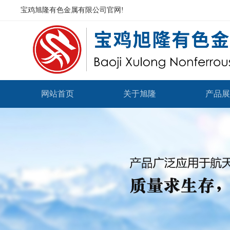
宝鸡旭隆有色金属有限公司官网!
网站首页
关于旭隆
产品展
钛及钛
锆及锆
钽铌合金
镍及镍
其他合金