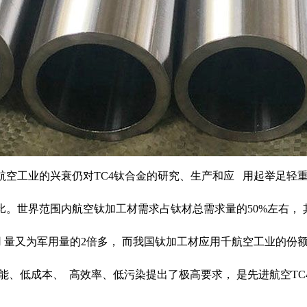
空工业的兴衰仍对TC4钛合金的研究、生产和应 用起举足轻
世界范围内航空钛加工材需求占钛材总需求量的50%左右， 其中
用 量又为军用量的2倍多， 而我国钛加工材应用千航空工业的份额
能、低成本、 高效率、低污染提出了极高要求， 是先进航空TC