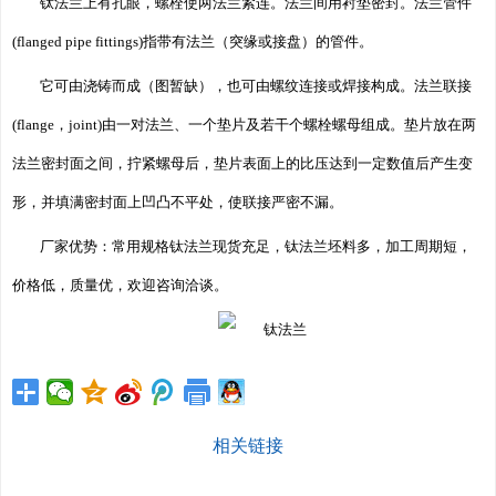
钛法兰上有孔眼，螺栓使两法兰紧连。法兰间用衬垫密封。法兰管件
(flanged pipe fittings)指带有法兰（突缘或接盘）的管件。
它可由浇铸而成（图暂缺），也可由螺纹连接或焊接构成。法兰联接
(flange，joint)由一对法兰、一个垫片及若干个螺栓螺母组成。垫片放在两
法兰密封面之间，拧紧螺母后，垫片表面上的比压达到一定数值后产生变
形，并填满密封面上凹凸不平处，使联接严密不漏。
厂家优势：常用规格钛法兰现货充足，钛法兰坯料多，加工周期短，
价格低，质量优，欢迎咨询洽谈。
相关链接