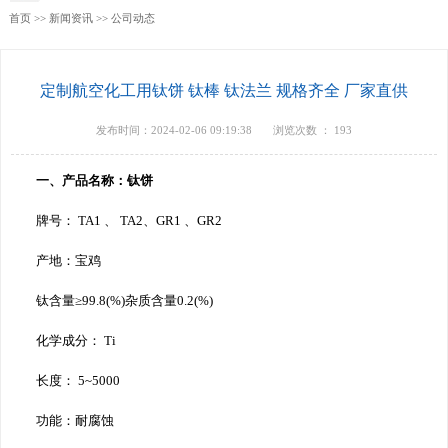
首页
>>
新闻资讯
>>
公司动态
定制航空化工用钛饼 钛棒 钛法兰 规格齐全 厂家直供
发布时间：2024-02-06 09:19:38
浏览次数 ：
193
一、产品名称：钛饼
牌号： TA1 、 TA2、GR1 、GR2
产地：宝鸡
钛含量≥99.8(%)杂质含量0.2(%)
化学成分： Ti
长度： 5~5000
功能：耐腐蚀