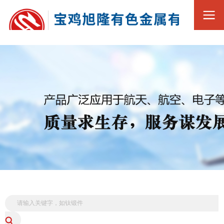
0917-3569188
全
13369216168
国
服
务
热
线