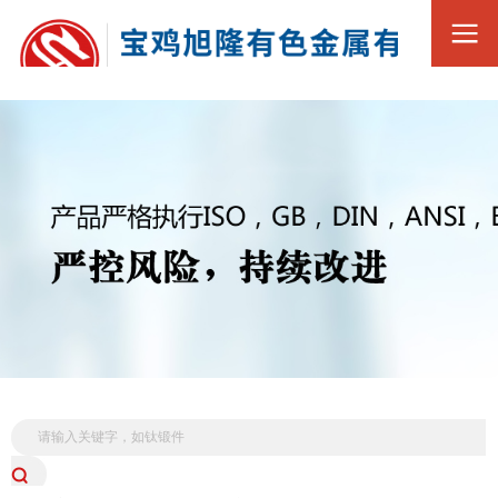
0917-3569188
全
13369216168
国
服
务
热
线